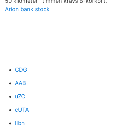
50 kilometer i timmen krävs B-körkort.
Arion bank stock
CDG
AAB
uZC
cUTA
IIbh